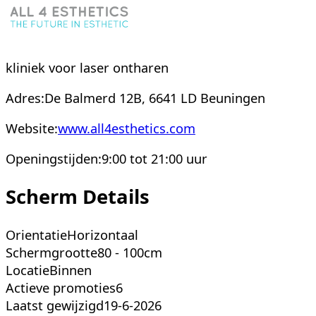
kliniek voor laser ontharen
Adres:
De Balmerd
12
B
,
6641 LD
Beuningen
Website:
www.all4esthetics.com
Openingstijden:
9:00 tot 21:00 uur
Scherm Details
Orientatie
Horizontaal
Schermgrootte
80 - 100cm
Locatie
Binnen
Actieve promoties
6
Laatst gewijzigd
19-6-2026